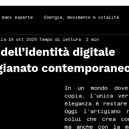
 mani esperte
Energia, movimento e vitalità
lla
19 ott 2025
Tempo di lettura: 2 min
rienze
Crescita interiore e consapevolezza
 dell’identità digitale
tavola
Bellezza e cura di sé
Stile, eleganz
igianato contemporane
a
Ispirazioni per tutti
In un mondo dove
copia, l’unica ver
eleganza è restare 
Oggi l’artigiano 
colui che crea co
ma anche con la m