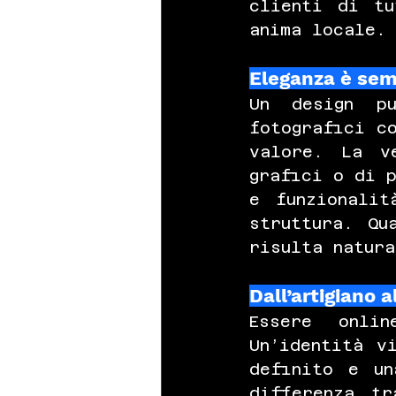
clienti di tu
anima locale.
Eleganza è sem
Un design pu
fotografici co
valore. La v
grafici o di 
e funzionalit
struttura. Qu
risulta natur
Dall’artigiano 
Essere onli
Un’identità v
definito e un
differenza tr