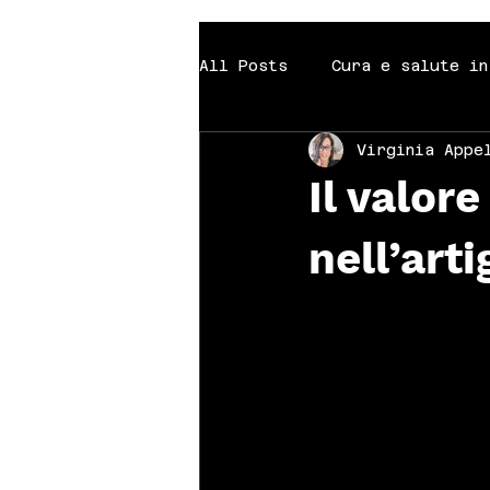
All Posts
Cura e salute in
Virginia Appe
Viaggi che diventano espe
Il valore
Equilibrio e benessere a 
nell’art
Idee che diventano impres