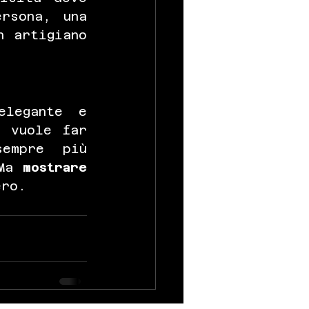
rsona, una 
 artigiano 
legante e 
 vuole far 
empre più 
Ma 
mostrare 
ero.