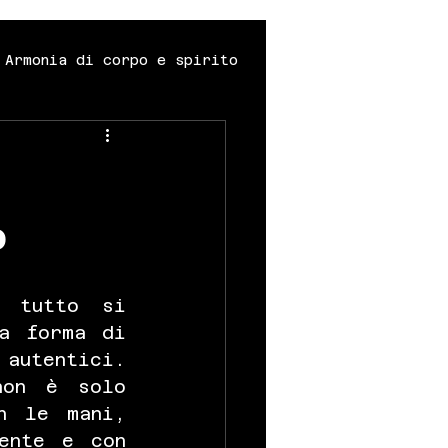
Armonia di corpo e spirito
Sapori autentici e tradizione
a e unicità
o
 tutto si 
a forma di 
autentici. 
non è solo 
n le mani, 
ente e con 