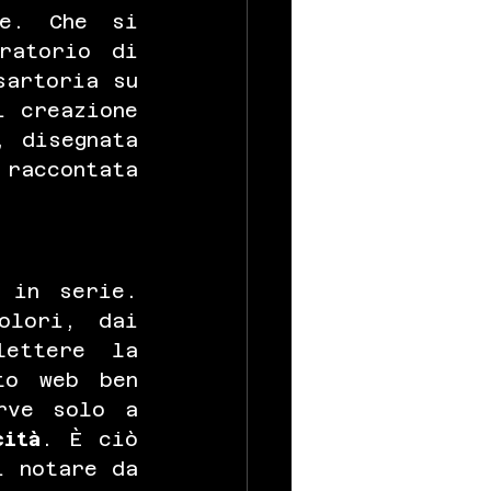
e. Che si 
ratorio di 
artoria su 
 creazione 
 disegnata 
raccontata 
 in serie. 
lori, dai 
ettere la 
o web ben 
rve solo a 
cità
. È ciò 
 notare da 