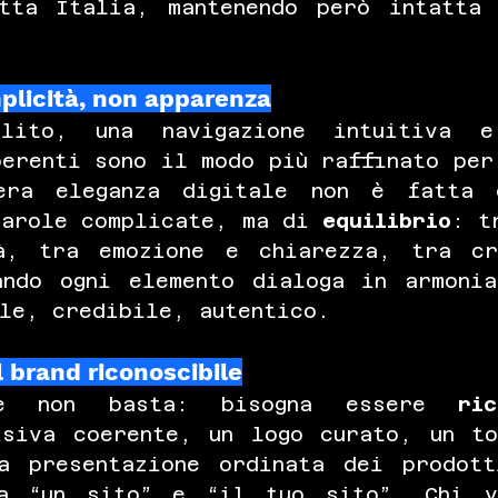
tta Italia, mantenendo però intatta 
plicità, non apparenza
lito, una navigazione intuitiva e 
erenti sono il modo più raffinato per 
era eleganza digitale non è fatta d
parole complicate, ma di 
equilibrio
: t
à, tra emozione e chiarezza, tra cr
ando ogni elemento dialoga in armonia
ale, credibile, autentico.
al brand riconoscibile
ne non basta: bisogna essere 
ric
isiva coerente, un logo curato, un to
a presentazione ordinata dei prodott
a “un sito” e “il tuo sito”. Chi vi