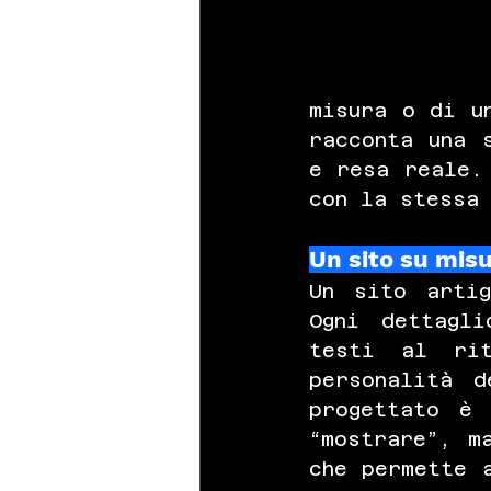
misura o di u
racconta una 
e resa reale.
con la stessa 
Un sito su mis
Un sito artig
Ogni dettagl
testi al rit
personalità d
progettato è 
“mostrare”, m
che permette 