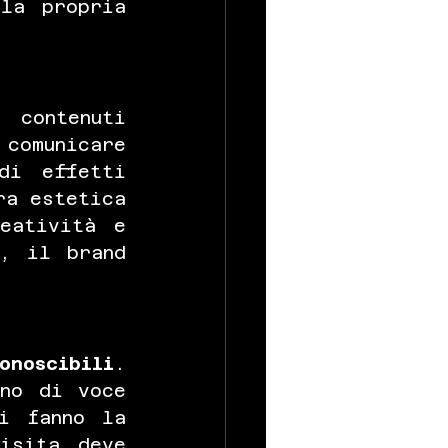
la propria 
contenuti 
comunicare 
i effetti 
ra estetica 
eatività e 
, il brand 
onoscibili
. 
no di voce 
i fanno la 
sita deve 