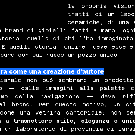
la propria vision
tratti di un labo
ceramiche, di una s
n brand di gioielli fatti a mano, ogni
storia: quella di chi l’ha immaginata,
 E quella storia, online, deve essere 
cura con cui nasce un pezzo unico.
ura come una creazione d’autore
ianale non può sembrare un prodotto
io — dalle immagini alla palette co
mo della navigazione — deve rifl
el brand. Per questo motivo, un sit
come una vetrina sartoriale: non se
a a 
trasmettere stile, eleganza e uni
a un laboratorio di provincia di farsi