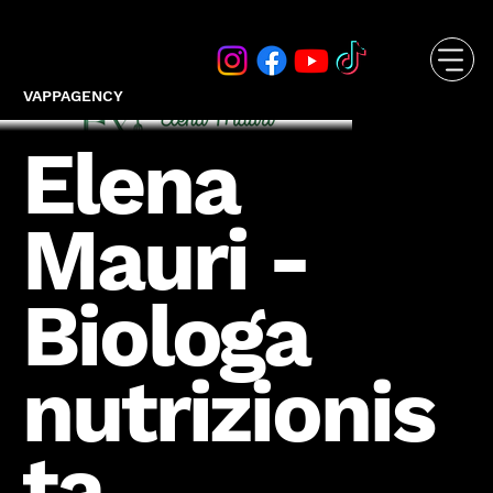
VAPPAGENCY
Elena
Mauri -
Biologa
nutrizionis
ta