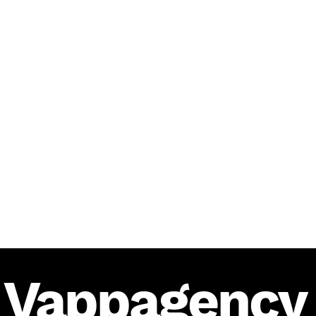
Caratteristiche
Lunghezza fino a 50 pagine.
Servizio di stampa disponibile (copia
singola o più copie).
Versione Digitale
Versione Kindle ottimizzata per
pubblicazione su Amazon KDP e vendita
online.
Vappagency