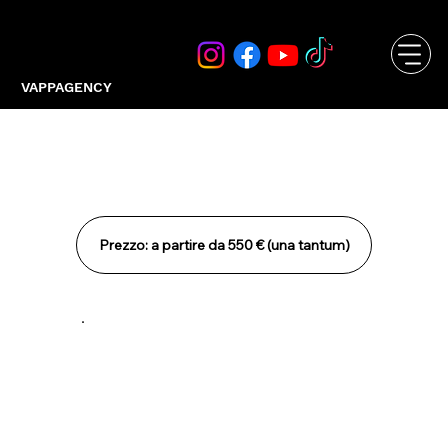
VAPPAGENCY
Scrittura di un Libro / E-Book
Prezzo: a partire da 550 € (una tantum)