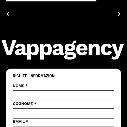
Vappagency
RICHIEDI INFORMAZIONI
NOME
*
COGNOME
*
EMAIL
*