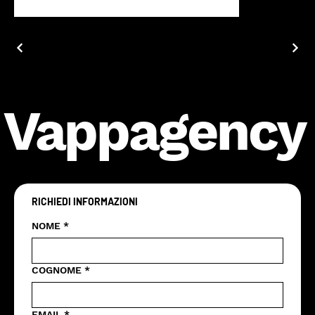
Vappagency
RICHIEDI INFORMAZIONI
NOME
*
COGNOME
*
EMAIL
*